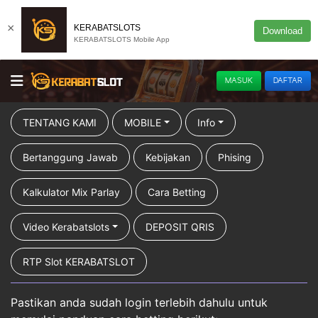
×
KERABATSLOTS
Download
KERABATSLOTS Mobile App
MASUK
DAFTAR
TENTANG KAMI
MOBILE
Info
Bertanggung Jawab
Kebijakan
Phising
Kalkulator Mix Parlay
Cara Betting
Video Kerabatslots
DEPOSIT QRIS
RTP Slot KERABATSLOT
Pastikan anda sudah login terlebih dahulu untuk