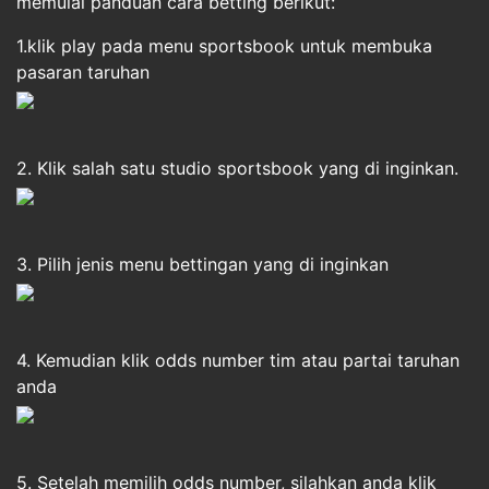
memulai panduan cara betting berikut:
1.klik play pada menu sportsbook untuk membuka
pasaran taruhan
2. Klik salah satu studio sportsbook yang di inginkan.
3. Pilih jenis menu bettingan yang di inginkan
4. Kemudian klik odds number tim atau partai taruhan
anda
5. Setelah memilih odds number, silahkan anda klik