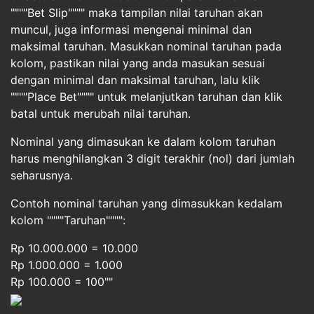
""""Bet Slip"""" maka tampilan nilai taruhan akan
muncul, juga informasi mengenai minimal dan
maksimal taruhan. Masukkan nominal taruhan pada
kolom, pastikan nilai yang anda masukan sesuai
dengan minimal dan maksimal taruhan, lalu klik
""""Place Bet"""" untuk melanjutkan taruhan dan klik
batal untuk merubah nilai taruhan.
Nominal yang dimasukan ke dalam kolom taruhan
harus menghilangkan 3 digit terakhir (nol) dari jumlah
seharusnya.
Contoh nominal taruhan yang dimasukkan kedalam
kolom """"Taruhan"""":
Rp 10.000.000 = 10.000
Rp 1.000.000 = 1.000
Rp 100.000 = 100""